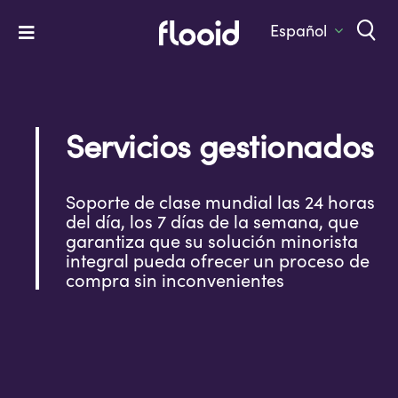
Skip
to
Español
Toggle
content
Navigation
Home
Platform
Servicios gestionados
Solutions
Services
Soporte de clase mundial las 24 horas
del día, los 7 días de la semana, que
garantiza que su solución minorista
Company
integral pueda ofrecer un proceso de
compra sin inconvenientes
Let’s Talk