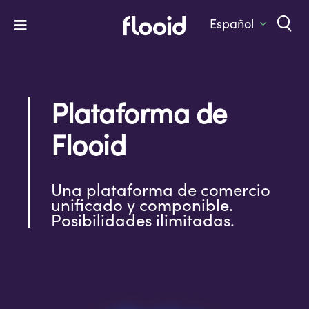
Skip
to
Español
Toggle
content
Navigation
Home
Platform
Plataforma de
Solutions
Flooid
Services
Una plataforma de comercio
Company
unificado y componible.
Posibilidades ilimitadas.
Let’s Talk