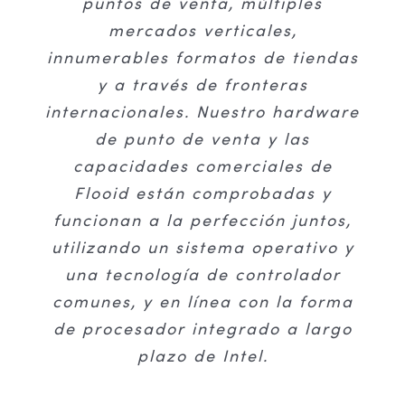
todo el mundo. Esta colaboración
puntos de venta, múltiples
Nuestra asociación es
verdaderamente global. Hemos
tiene como objetivo mejorar la
mercados verticales,
innumerables formatos de tiendas
rentabilidad, crear recorridos de
trabajado juntos en proyectos
para grandes supermercados,
y a través de fronteras
clientes perfectamente
internacionales. Nuestro hardware
anticipados y optimizar las
tiendas de conveniencia y
negocios de bienes de consumo
operaciones a escala global.
de punto de venta y las
de rápido movimiento en el Reino
capacidades comerciales de
Unido, Sudáfrica, Canadá, Estados
Flooid están comprobadas y
Kevin Carson
Vicepresidente Senior de
Unidos y negocios especializados
funcionan a la perfección juntos,
Desarrollo de Negocios Globales,
FreedomPay
utilizando un sistema operativo y
en Europa.
una tecnología de controlador
comunes, y en línea con la forma
Jeff Mazar
Gerente de cuentas, Suse
de procesador integrado a largo
plazo de Intel.