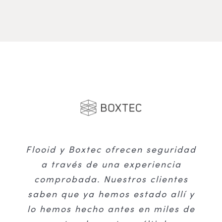
Flooid y Boxtec ofrecen seguridad
Desde 2008, trabajamos con
A través de una alianza
estratégica con FreedomPay, dos
a través de una experiencia
Flooid para ayudar a los
fuerzas influyentes en la industria
minoristas a cambiar su forma de
comprobada. Nuestros clientes
saben que ya hemos estado allí y
operar de acuerdo con las
minorista se unen para
lo hemos hecho antes en miles de
empoderar a los comerciantes de
tendencias de la industria.