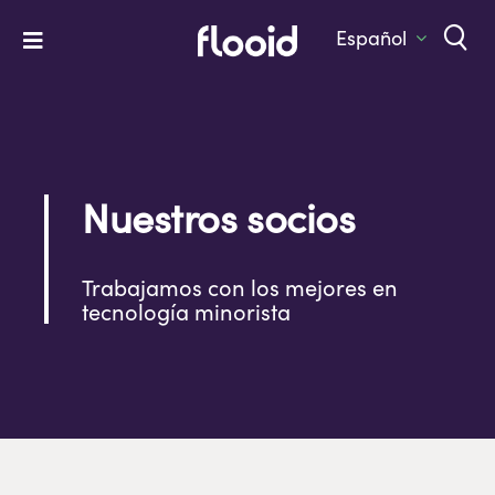
Skip
to
Español
Toggle
content
Navigation
Home
Platform
Solutions
Nuestros socios
Services
Trabajamos con los mejores en
Company
tecnología minorista
Let’s Talk