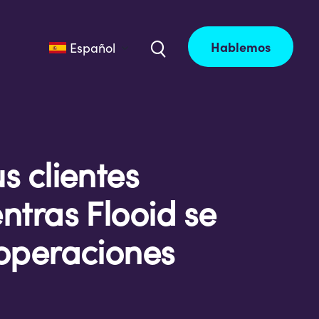
Hablemos
Español
s clientes
ntras Flooid se
 operaciones