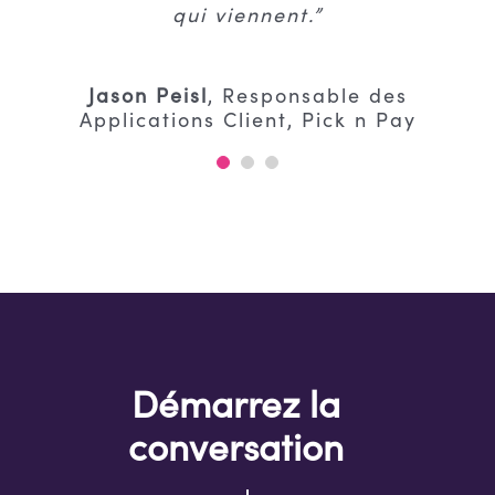
prix cohérente. Nous n’aurions
qui viennent.”
jamais pu y arriver sans les
compétences de Flooid.”
Jason Peisl
,
Responsable des
Applications Client, Pick n Pay
Matt Clifton
Responsable de
l’Expérience client, Groupement John
Lewis & associés
Démarrez la
conversation