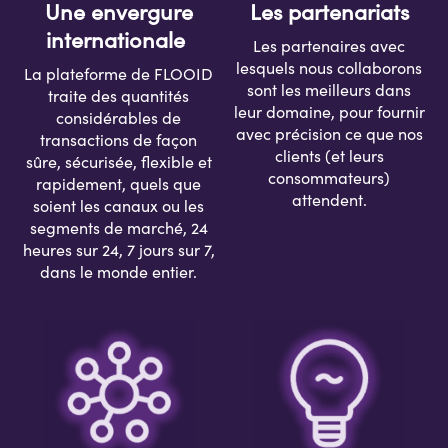
Les p
artenariats
Une envergure
internationale
Les partenaires avec
lesquels n
ous collaborons
La plateforme de F
LOOID
sont les meilleurs dans
traite des
quantités
leur domaine
, pour
fournir
considérables
de
avec précision
ce que nos
transactions de façon
clients
(et leurs
sûre, sécurisée, flexible et
consommateurs)
rapidement
, quels que
attendent.
soient les canaux ou les
segments de marché
, 24
heures sur 24, 7 jours sur 7,
dans le monde entier.