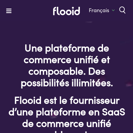
Skip
to
Français
Toggle
content
Navigation
Home
Platform
Une plateforme de
Solutions
commerce unifié et
Services
composable. Des
possibilités illimitées.
Company
Let’s Talk
Flooid est le fournisseur
d’une plateforme en SaaS
de commerce unifié