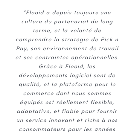
“En travaillant avec Flooid, nous
“Nous avons désormais une
“Flooid a depuis toujours une
avons bâti un service qui inclut la
solution d’encaissement robuste,
culture du partenariat de long
fonction de chiffrage du panier,
mais également une plateforme
terme, et la volonté de
service qui est ensuite utilisé par
technologique unique qui nous
comprendre la stratégie de Pick n
notre solution de « self scanning »
permet de vendre dans tous les
Pay, son environnement de travail
formats de distribution ainsi que
pour vérifier les prix, et qui est
et ses contraintes opérationnelles.
également utilisé par nos clients
de créer et de mettre en place
Grâce à Flooid, les
qui accèdent à notre plateforme
très rapidement de nouveaux
développements logiciel sont de
de commerce en ligne. Nous avons
modèles économiques.”
qualité, et la plateforme pour le
mis sur pied un service une bonne
commerce dont nous sommes
fois pour toutes en le rendant le
équipés est réellement flexible,
Jordi Martin-Consuegra
Vice-Président
plus efficient possible pour un
adaptative, et fiable pour fournir
Exécutif, Directeur Administratif et
Directeur Général adjoint de Hudson
usage dans différentes
un service innovant et riche à nos
applications avec une donnée de
consommateurs pour les années