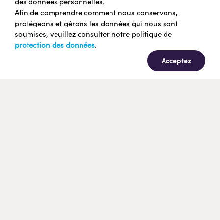
des données personnelles.
Afin de comprendre comment nous conservons,
protégeons et gérons les données qui nous sont
soumises, veuillez consulter notre politique de
protection des données
.
Acceptez
Les solutions Flooid vous offrent des capacités
de vente avancées pour prospérer dans le
nouveau monde de la grande distribution
Notre approche unique, évolutive, fiable et adaptable
vous offre tout ce dont vous avez besoin en un seul